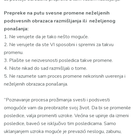
Prepreke na putu svesne promene neželjenih
podsvesnih obrazaca razmišljanja ili neželjenog
ponašanja:
1. Ne verujete da je tako nešto moguće.
2. Ne verujete da ste VI sposobni i spremni za takvu
promenu.
3. Plašite se neizvesnosti posledica takve promene.
4. Niste nikad do sad razmišljali o tome.
5. Ne razumete sam proces promene nekorisnih uverenja i
neželjenih obrazaca ponašanja.
”Poznavanje procesa prožimanja svesti i podsvesti
omogućiće vam da preobrazite svoj život. Da bi se promenile
posledice, valja promeniti uzroke. Većina se upinje da izmeni
posledice, baveći se isključivo tim posledicama. Samo
uklanjanjem uzroka moguće je prevazići neslogu, zabunu,