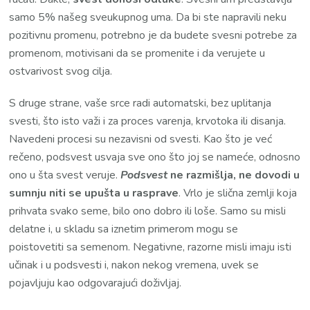
samo 5% našeg sveukupnog uma. Da bi ste napravili neku
pozitivnu promenu, potrebno je da budete svesni potrebe za
promenom, motivisani da se promenite i da verujete u
ostvarivost svog cilja.
S druge strane, vaše srce radi automatski, bez uplitanja
svesti, što isto važi i za proces varenja, krvotoka ili disanja.
Navedeni procesi su nezavisni od svesti. Kao što je već
rečeno, podsvest usvaja sve ono što joj se nameće, odnosno
ono u šta svest veruje.
Podsvest
ne razmišlja, ne dovodi u
sumnju niti se upušta u rasprave
. Vrlo je slična zemlji koja
prihvata svako seme, bilo ono dobro ili loše. Samo su misli
delatne i, u skladu sa iznetim primerom mogu se
poistovetiti sa semenom. Negativne, razorne misli imaju isti
učinak i u podsvesti i, nakon nekog vremena, uvek se
pojavljuju kao odgovarajući doživljaj.