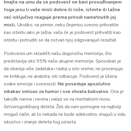
Imajte na umu da se podsvest ne bavi prosuđivanjem
toga jesu li vaše misli dobre ili loše, istinite ili lažne
već isključivo reaguje prema prirodi nametnutih joj
misli.
Ukoliko, na primer, neku činjenicu svesno prihvatite
kao istinitu iako je lažna, vaša će je podsvest prihvatiti kao
istinitu i potruditi se da ostvari njoj odgovarajući rezultat.
Podsvesni um skladišti našu dugoročnu memoriju, što
predstavlja oko 95% naše ukupne memorije. Sposoban je
da obavlja više zadataka i radnji u isto vreme, ne procenjuje,
ne kritikuje, ne analizira, niti odbacuje. Podsvest je lišena
svake emocije i svesnosti.
Ne poseduje apsolutno
nikakav smisao za humor i sve shvata bukvalno.
Ona je
takođe naivna i nevina i nalazi se na mentalnom nivou
četvorogodišnjeg deteta. Želi da nam pomogne na najbolji
mogući način, ali to nekada ne bude adekvatno, imajući u vidu
iskustvo i znanje deteta tog uzrasta.