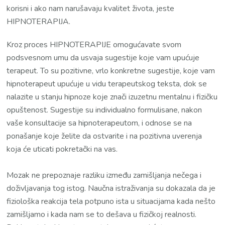
korisni i ako nam narušavaju kvalitet života, jeste
HIPNOTERAPIJA.
Kroz proces HIPNOTERAPIJE omogućavate svom
podsvesnom umu da usvaja sugestije koje vam upućuje
terapeut. To su pozitivne, vrlo konkretne sugestije, koje vam
hipnoterapeut upućuje u vidu terapeutskog teksta, dok se
nalazite u stanju hipnoze koje znači izuzetnu mentalnu i fizičku
opuštenost. Sugestije su individualno formulisane, nakon
vaše konsultacije sa hipnoterapeutom, i odnose se na
ponašanje koje želite da ostvarite i na pozitivna uverenja
koja će uticati pokretački na vas.
Mozak ne prepoznaje razliku između zamišljanja nečega i
doživljavanja tog istog. Naučna istraživanja su dokazala da je
fiziološka reakcija tela potpuno ista u situacijama kada nešto
zamišljamo i kada nam se to dešava u fizičkoj realnosti.