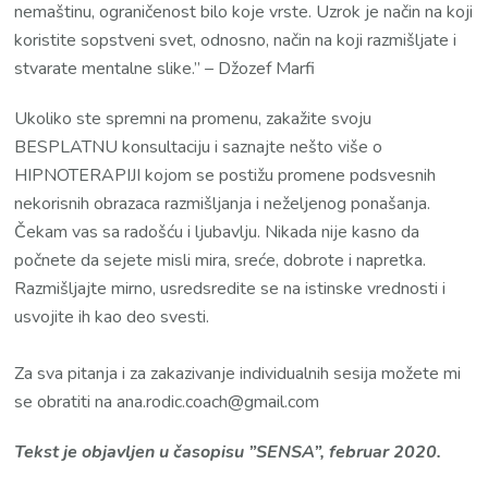
nemaštinu, ograničenost bilo koje vrste. Uzrok je način na koji
koristite sopstveni svet, odnosno, način na koji razmišljate i
stvarate mentalne slike.” – Džozef Marfi
Ukoliko ste spremni na promenu, zakažite svoju
BESPLATNU konsultaciju i saznajte nešto više o
HIPNOTERAPIJI kojom se postižu promene podsvesnih
nekorisnih obrazaca razmišljanja i neželjenog ponašanja.
Čekam vas sa radošću i ljubavlju. Nikada nije kasno da
počnete da sejete misli mira, sreće, dobrote i napretka.
Razmišljajte mirno, usredsredite se na istinske vrednosti i
usvojite ih kao deo svesti.
Za sva pitanja i za zakazivanje individualnih sesija možete mi
se obratiti na ana.rodic.coach@gmail.com
Tekst je objavljen u časopisu ”SENSA”, februar 2020.