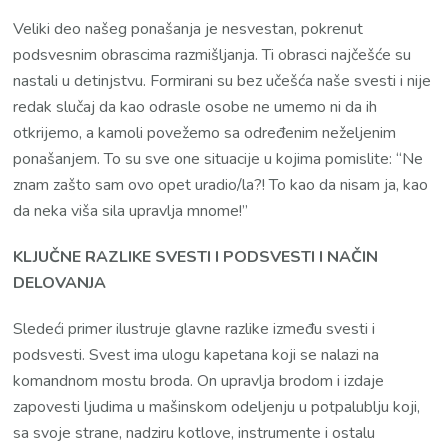
Veliki deo našeg ponašanja je nesvestan, pokrenut
podsvesnim obrascima razmišljanja. Ti obrasci najčešće su
nastali u detinjstvu. Formirani su bez učešća naše svesti i nije
redak slučaj da kao odrasle osobe ne umemo ni da ih
otkrijemo, a kamoli povežemo sa određenim neželjenim
ponašanjem. To su sve one situacije u kojima pomislite: “Ne
znam zašto sam ovo opet uradio/la?! To kao da nisam ja, kao
da neka viša sila upravlja mnome!”
KLJUČNE RAZLIKE SVESTI I PODSVESTI I NAČIN
DELOVANJA
Sledeći primer ilustruje glavne razlike između svesti i
podsvesti. Svest ima ulogu kapetana koji se nalazi na
komandnom mostu broda. On upravlja brodom i izdaje
zapovesti ljudima u mašinskom odeljenju u potpalublju koji,
sa svoje strane, nadziru kotlove, instrumente i ostalu