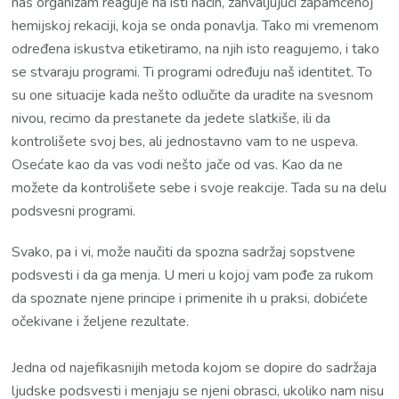
naš organizam reaguje na isti način, zahvaljujući zapamćenoj
hemijskoj rekaciji, koja se onda ponavlja. Tako mi vremenom
određena iskustva etiketiramo, na njih isto reagujemo, i tako
se stvaraju programi. Ti programi određuju naš identitet. To
su one situacije kada nešto odlučite da uradite na svesnom
nivou, recimo da prestanete da jedete slatkiše, ili da
kontrolišete svoj bes, ali jednostavno vam to ne uspeva.
Osećate kao da vas vodi nešto jače od vas. Kao da ne
možete da kontrolišete sebe i svoje reakcije. Tada su na delu
podsvesni programi.
Svako, pa i vi, može naučiti da spozna sadržaj sopstvene
podsvesti i da ga menja. U meri u kojoj vam pođe za rukom
da spoznate njene principe i primenite ih u praksi, dobićete
očekivane i željene rezultate.
Jedna od najefikasnijih metoda kojom se dopire do sadržaja
ljudske podsvesti i menjaju se njeni obrasci, ukoliko nam nisu