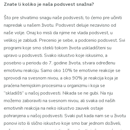
Znate li koliko je naša podsvest snažna?
Što pre shvatimo snagu naše podsvesti, to ćemo pre učiniti
napredak u našem životu. Podsvest deluje nezavisno od
naše volje. Onaj ko misli da njime ne vlada podsvest, u
velikoj je zabludi. Precenio je sebe, a podcenio podsvest. Svi
programi koje smo stekli tokom života uskladišteni su
upravo u podsvesti. Svako iskustvo koje iskusimo, a
posebno u periodu do 7. godine života, stvara određenu
emotivnu reakciju. Samo oko 10% te emotivne reakcije se
sprovodi na svesnom nivou, a oko 90% je reakcija koja je
praćena hemijskim procesima u organizmu i koja se
’’skladišti’’ u našoj podsvesti. Nikada se ne gubi. Na nju
možemo zaboraviti na svesnom nivou, ali svaka od naših
emotivnih reakcija na neko iskustvo zauvek ostaje
pohranjena u našoj podsvesti. Svaki put kada nam se u životu
ponovi isto ili slično iskustvo koje smo bar jednom doživeli,