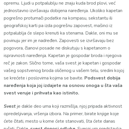
opremu. Ljudi u potpalublju ne znaju kuda brod plovi, već
jednostavno izvršavaju dobijena naređenja. Ukoliko kapetan
pogrešno protumači podatke na kompasu, sekstantu ili
geografskoj karti pa izda pogrešnu zapovest, mašinci iz
potpalublja će slepo krenuti ka stenama. Dakle, oni mu se
povinuju jer im je nadređen. Zapovesti se izvršavaju bez
pogovora, članovi posade ne diskutuju s kapetanom o
ispravnosti naređenja. Kapetan je gospodar broda i njegova
reč je zakon. Slično tome, vaša svest je kapetan i gospodar
vašeg sopstvenog broda oličenog u vašem telu, sredini kojoj
se krećete i poslovima kojima se bavite.
Podsvest dobija
naređenja koja joj izdajete na osnovu onoga u šta vaša
svest veruje i prihvata kao istinito.
Svest
je dakle deo uma koji razmišlja, njoj pripada aktivnost
opredeljivanja, vršenja izbora. Na primer, birate knjige koje
ćete čitati, mesto u kome ćete stanovati, šta ćete danas
ručati. Dakle,
svest donosi odluke
. Svesni um predstavlja