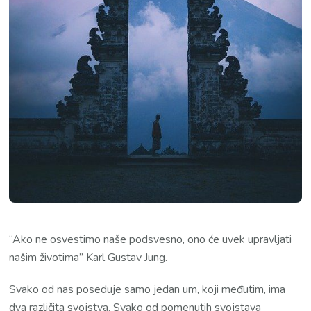
“Ako ne osvestimo naše podsvesno, ono će uvek upravljati
našim životima” Karl Gustav Jung.
Svako od nas poseduje samo jedan um, koji međutim, ima
dva različita svojstva. Svako od pomenutih svojstava