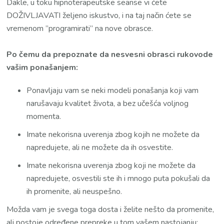
Dakle, u toku hipnoterapeutske seanse vi ćete
DOŽIVLJAVATI željeno iskustvo, i na taj način ćete se
vremenom ”programirati” na nove obrasce.
Po čemu da prepoznate da nesvesni obrasci rukovode
vašim ponašanjem:
Ponavljaju vam se neki modeli ponašanja koji vam
narušavaju kvalitet života, a bez učešća voljnog
momenta.
Imate nekorisna uverenja zbog kojih ne možete da
napredujete, ali ne možete da ih osvestite.
Imate nekorisna uverenja zbog koji ne možete da
napredujete, osvestili ste ih i mnogo puta pokušali da
ih promenite, ali neuspešno.
Možda vam je svega toga dosta i želite nešto da promenite,
ali postoje određene prepreke u tom vašem nastojanju: