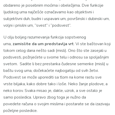
obdareno je posebnim moćima i obeležjima. Dve funkcije
Ijudskog uma najčešće označavamo kao objektivni i
subjektivni duh, budni i uspavani um, površinski i dubinski um,
voljni i prisilni um, “svest” i “podsvest”.
U cilju boljeg razumevanja funkcija sopstvenog
uma,
zamislite da um predstavlja vrt
. Vi ste baštovan koji
tokom celog dana nešto sadi (misli). Ono što ste zasejali u
podsvesti, požnjećete u svome telu i odnosu sa spoljašnjim
svetom. Sadite li bez prestanka čudesne semenke (misli) u
baštu svog uma, dočekaćete najbogatiju od svih žetvi.
Podsvest se može uporediti sa tlom na kome rastu sve
vrste biljaka, kako dobre tako i loše. Neko žanje plodove, a
neko korov. Svaka misao je, dakle, uzrok, a sve ostalo je
samo posledica. Upravo zbog toga je nužno da
povedete računa o svojim mislima i postarate se da izazivaju
poželjne posledice.