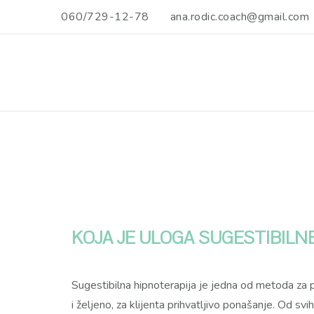
060/729-12-78
ana.rodic.coach@gmail.com
Kreiraj svoj novi i
Pružam ti podršku u tome da ''krizu srednjih godina'' pretv
na lice! *Photo: Wannabe Media, https://wannabemedia.r
KOJA JE ULOGA SUGESTIBILN
Sugestibilna hipnoterapija je jedna od metoda za p
i željeno, za klijenta prihvatljivo ponašanje. Od sv