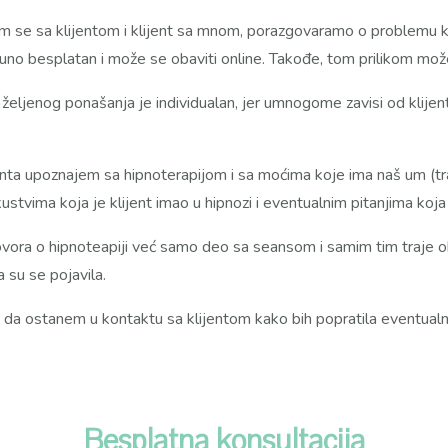
 se sa klijentom i klijent sa mnom, porazgovaramo o problemu klije
puno besplatan i može se obaviti online. Takođe, tom prilikom mož
je željenog ponašanja je individualan, jer umnogome zavisi od kli
enta upoznajem sa hipnoterapijom i sa moćima koje ima naš um (tra
stvima koja je klijent imao u hipnozi i eventualnim pitanjima koja 
zgovora o hipnoteapiji već samo deo sa seansom i samim tim traje
 su se pojavila.
j. da ostanem u kontaktu sa klijentom kako bih popratila eventualn
Besplatna konsultacija