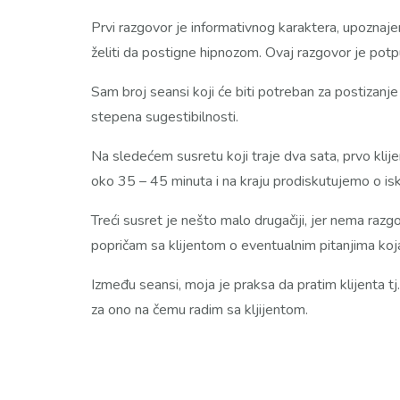
Prvi razgovor je informativnog karaktera, upoznajem
želiti da postigne hipnozom. Ovaj razgovor je pot
Sam broj seansi koji će biti potreban za postizan
stepena sugestibilnosti.
Na sledećem susretu koji traje dva sata, prvo klij
oko 35 – 45 minuta i na kraju prodiskutujemo o isku
Treći susret je nešto malo drugačiji, jer nema ra
popričam sa klijentom o eventualnim pitanjima koja
Između seansi, moja je praksa da pratim klijenta t
za ono na čemu radim sa kljijentom.