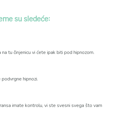
teme su sledeće:
na tu činjenicu vi ćete ipak biti pod hipnozom.
 podvrgne hipnozi.
transa imate kontrolu, vi ste svesni svega što vam