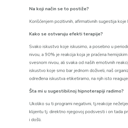
Na koji način se to postiže?
Korišćenjem pozitivnih, afirmativnih sugestija koje
Kako se ostvaruju efekti terapije?
Svako iskustvo koje iskusimo, a posebno u period
nivou, a 90% je reakcija koja je praćena hemijskim
svesnom nivou, ali svaka od naših emotivnih reakci
iskustvo koje smo bar jednom doživeli, naš organiz
određena iskustva etiketiramo, na njih isto reaguje
Šta mi u sugestibilnoj hipnoterapiji radimo?
Ukoliko su ti programi negativni, tj.reakcije nežel
klijentu tj. direktno njegovoj podsvesti i on tada 
i došli.