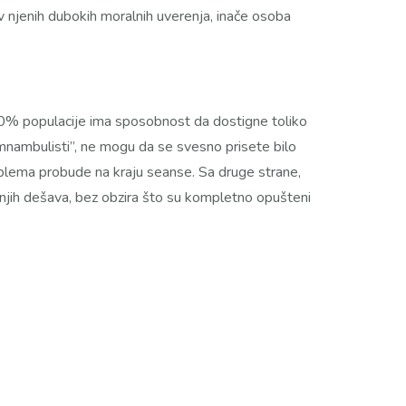
v njenih dubokih moralnih uverenja, inače osoba
0% populacije ima sposobnost da dostigne toliko
“somnambulisti”, ne mogu da se svesno prisete bilo
blema probude na kraju seanse. Sa druge strane,
 njih dešava, bez obzira što su kompletno opušteni