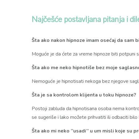
Najčešće postavljana pitanja i di
Šta ako nakon hipnoze imam osećaj da sam bi
Moguće je da ćete za vreme hipnoze biti potpuni sv
Šta ako me neko hipnotiše bez moje saglasn
Nemoguće je hipnotisati nekoga bez njegove sagl
Šta je sa kontrolom klijenta u toku hipnoze?
Postoji zabluda da hipnotisana osoba nema kontrolu
se sugeriše i lako možete prihvatiti ili odbaciti bi
Šta ako mi neko ’’usadi’’ u um misli koje su p