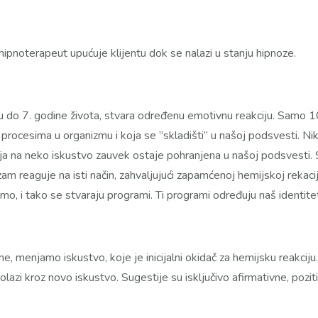
 hipnoterapeut upućuje klijentu dok se nalazi u stanju hipnoze.
u do 7. godine života, stvara određenu emotivnu reakciju. Samo
 procesima u organizmu i koja se ’’skladišti’’ u našoj podsvesti. 
ja na neko iskustvo zauvek ostaje pohranjena u našoj podsvesti. Sv
am reaguje na isti način, zahvaljujući zapamćenoj hemijskoj rekac
mo, i tako se stvaraju programi. Ti programi određuju naš identite
jene, menjamo iskustvo, koje je inicijalni okidač za hemijsku reakc
prolazi kroz novo iskustvo. Sugestije su isključivo afirmativne, po