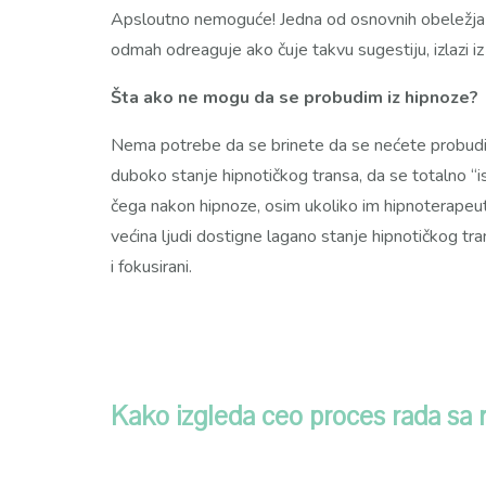
Apsloutno nemoguće! Jedna od osnovnih obeležja hi
odmah odreaguje ako čuje takvu sugestiju, izlazi iz ‘’
Šta ako ne mogu da se probudim iz hipnoze?
Nema potrebe da se brinete da se nećete probudi
duboko stanje hipnotičkog transa, da se totalno “is
čega nakon hipnoze, osim ukoliko im hipnoterapeu
većina ljudi dostigne lagano stanje hipnotičkog tr
i fokusirani.
Kako izgleda ceo proces rada s