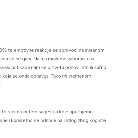
 10% te emotivne reakcije se sprovodi na svesnom
Nikada se ne gubi. Na nju možemo zaboraviti na
aki put kada nam se u životu ponovi isto ili slično
iji koja se onda ponavlja. Tako mi vremenom
t.
iju. To radimo putem sugestija koje upućujemo
zitivne i konkretno se odnose na razlog zbog kog ste