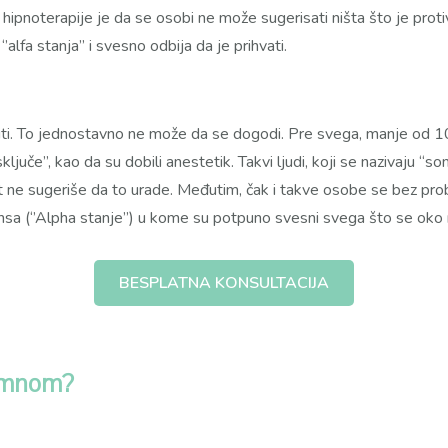
pnoterapije je da se osobi ne može sugerisati ništa što je proti
alfa stanja’’ i svesno odbija da je prihvati.
ti. To jednostavno ne može da se dogodi. Pre svega, manje od 1
ključe”, kao da su dobili anestetik. Takvi ljudi, koji se nazivaju 
t ne sugeriše da to urade. Međutim, čak i takve osobe se bez pro
ansa (‘’Alpha stanje’’) u kome su potpuno svesni svega što se oko
BESPLATNA KONSULTACIJA
a mnom?