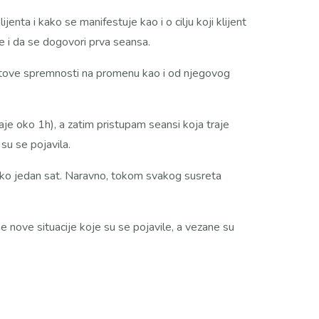
nta i kako se manifestuje kao i o cilju koji klijent
e i da se dogovori prva seansa.
jentove spremnosti na promenu kao i od njegovog
je oko 1h), a zatim pristupam seansi koja traje
su se pojavila.
 oko jedan sat. Naravno, tokom svakog susreta
e nove situacije koje su se pojavile, a vezane su