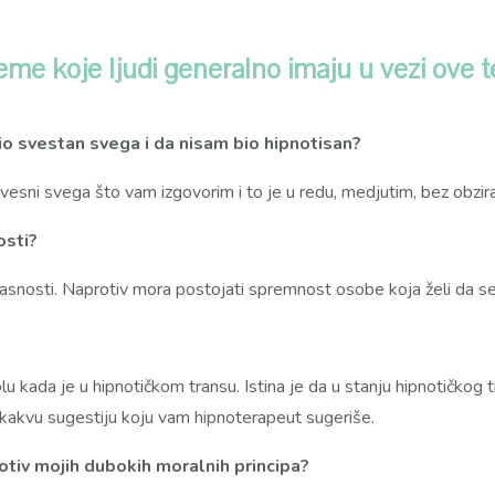
leme koje ljudi generalno imaju u vezi ove 
o svestan svega i da nisam bio hipnotisan?
esni svega što vam izgovorim i to je u redu, medjutim, bez obzira 
osti?
asnosti. Naprotiv mora postojati spremnost osobe koja želi da se
 kada je u hipnotičkom transu. Istina je da u stanju hipnotičkog 
lo kakvu sugestiju koju vam hipnoterapeut sugeriše.
rotiv mojih dubokih moralnih principa?