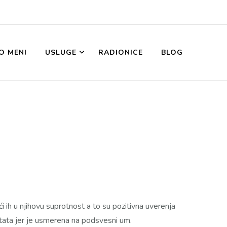
O MENI
USLUGE
RADIONICE
BLOG
ati! PRomeni!
da svoj život živiš svesnija i zadovoljnija, i da ti se osmeh ponovo vrati
 ih u njihovu suprotnost a to su pozitivna uverenja
zultata jer je usmerena na podsvesni um.