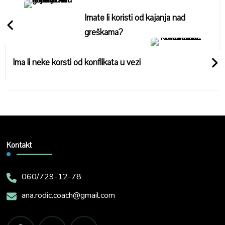
Navigation
Imate li koristi od kajanja nad
greškama?
Ima li neke korsti od konflikata u vezi
Kontakt
060/729-12-78
ana.rodic.coach@gmail.com