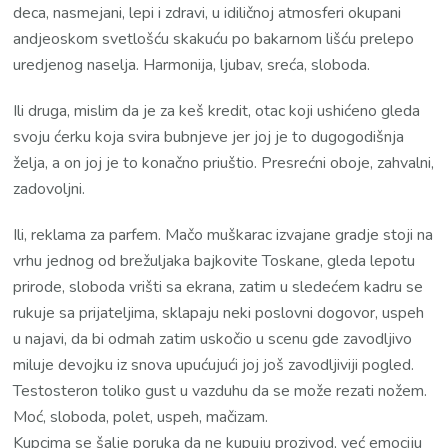
deca, nasmejani, lepi i zdravi, u idiličnoj atmosferi okupani
andjeoskom svetlošću skakuću po bakarnom lišću prelepo
uredjenog naselja. Harmonija, ljubav, sreća, sloboda.
Ili druga, mislim da je za keš kredit, otac koji ushićeno gleda
svoju ćerku koja svira bubnjeve jer joj je to dugogodišnja
želja, a on joj je to konačno priuštio. Presrećni oboje, zahvalni,
zadovoljni.
Ili, reklama za parfem. Mačo muškarac izvajane gradje stoji na
vrhu jednog od brežuljaka bajkovite Toskane, gleda lepotu
prirode, sloboda vrišti sa ekrana, zatim u sledećem kadru se
rukuje sa prijateljima, sklapaju neki poslovni dogovor, uspeh
u najavi, da bi odmah zatim uskočio u scenu gde zavodljivo
miluje devojku iz snova upućujući joj još zavodljiviji pogled.
Testosteron toliko gust u vazduhu da se može rezati nožem.
Moć, sloboda, polet, uspeh, mačizam.
Kupcima se šalje poruka da ne kupuju prozivod, već emociju