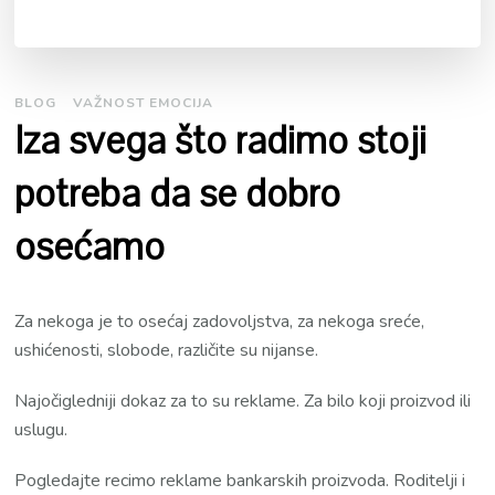
BLOG
VAŽNOST EMOCIJA
Iza svega što radimo stoji
potreba da se dobro
osećamo
Za nekoga je to osećaj zadovoljstva, za nekoga sreće,
ushićenosti, slobode, različite su nijanse.
Najočigledniji dokaz za to su reklame. Za bilo koji proizvod ili
uslugu.
Pogledajte recimo reklame bankarskih proizvoda. Roditelji i