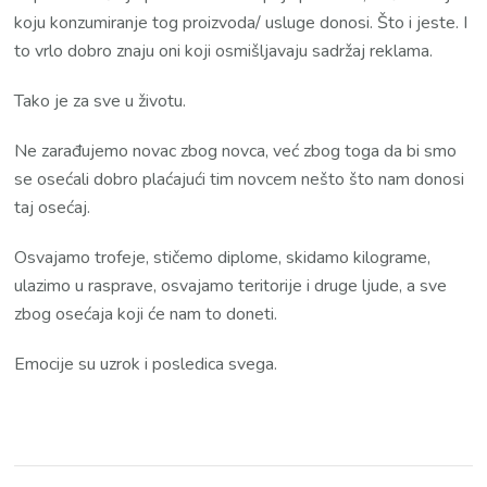
koju konzumiranje tog proizvoda/ usluge donosi. Što i jeste. I
to vrlo dobro znaju oni koji osmišljavaju sadržaj reklama.
Tako je za sve u životu.
Ne zarađujemo novac zbog novca, već zbog toga da bi smo
se osećali dobro plaćajući tim novcem nešto što nam donosi
taj osećaj.
Osvajamo trofeje, stičemo diplome, skidamo kilograme,
ulazimo u rasprave, osvajamo teritorije i druge ljude, a sve
zbog osećaja koji će nam to doneti.
Emocije su uzrok i posledica svega.
Post